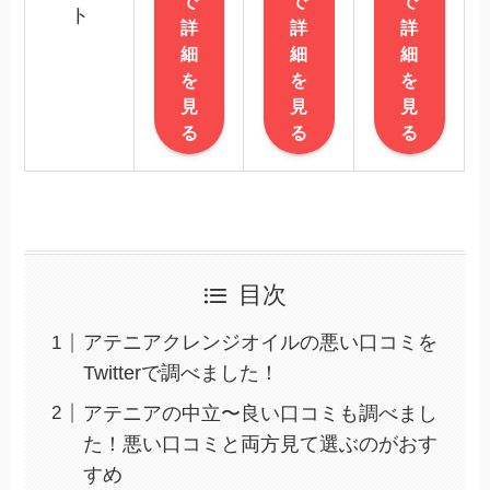
で
で
で
ト
詳
詳
詳
細
細
細
を
を
を
見
見
見
る
る
る
目次
アテニアクレンジオイルの悪い口コミを
Twitterで調べました！
アテニアの中立〜良い口コミも調べまし
た！悪い口コミと両方見て選ぶのがおす
すめ