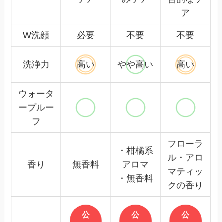
ア
W洗顔
必要
不要
不要
洗浄力
高い
やや高い
高い
ウォータ
ープルー
フ
フローラ
・柑橘系
ル・アロ
香り
無香料
アロマ
マティッ
・無香料
クの香り
公
公
公