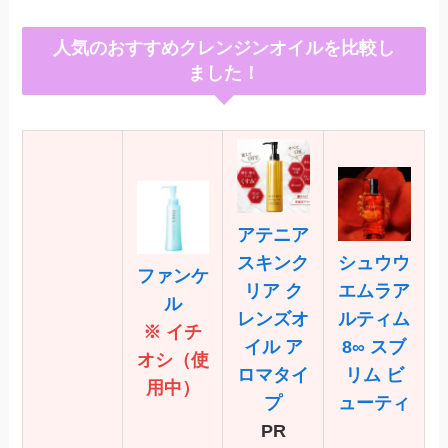
人気のおすすめクレンジンオイルを比較し
ました！
アテニア
スキンク
シュウウ
ファンケ
リア ク
エムラ
ア
ル
レンズオ
ルティム
※ イチ
イル ア
8∞ スブ
オシ（使
ロマタイ
リム ビ
用中）
プ
ューティ
PR