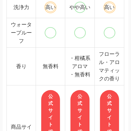
洗浄力
高い
やや高い
高い
ウォータ
ープルー
フ
フローラ
・柑橘系
ル・アロ
香り
無香料
アロマ
マティッ
・無香料
クの香り
公
公
公
式
式
式
サ
サ
サ
イ
イ
イ
ト
ト
ト
商品サイ