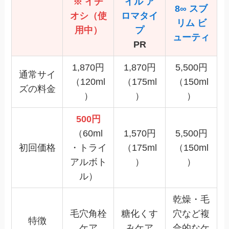
※ イチ
イル ア
8∞ スブ
オシ（使
ロマタイ
リム ビ
用中）
プ
ューティ
PR
1,870円
1,870円
5,500円
通常サイ
（120ml
（175ml
（150ml
ズの料金
）
）
）
500円
（60ml
1,570円
5,500円
初回価格
・トライ
（175ml
（150ml
アルボト
）
）
ル）
乾燥・毛
毛穴角栓
糖化くす
穴など複
特徴
ケア
みケア
合的なケ