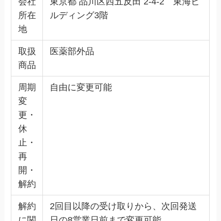
会社
東京都 品川区西五反田 2-4-2 東海ビ
所在
ルディング3階
地
取扱
医薬部外品
商品
周期
自由に変更可能
変
更・
休
止・
再
開・
解約
解約
2回目以降の受け取りから、次回発送
に関
日の8営業日前まで変更可能