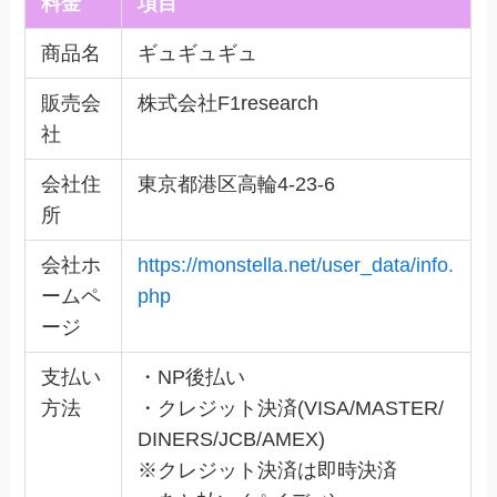
料金
項目
商品名
ギュギュギュ
販売会
株式会社F1research
社
会社住
東京都港区高輪4-23-6
所
会社ホ
https://monstella.net/user_data/info.
ームペ
php
ージ
支払い
・NP後払い
方法
・クレジット決済(VISA/MASTER/
DINERS/JCB/AMEX)
※クレジット決済は即時決済