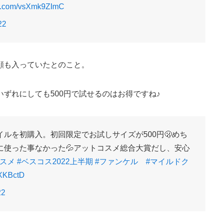
ter.com/vsXmk9ZImC
22
顔も入っていたとのこと。
ずれにしても500円で試せるのはお得ですね♪
ルを初購入。初回限定でお試しサイズが500円🫢めち
に使った事なかった💦アットコスメ総合大賞だし、安心
コスメ
#ベスコス2022上半期
#ファンケル
#マイルドク
jXKBctD
22