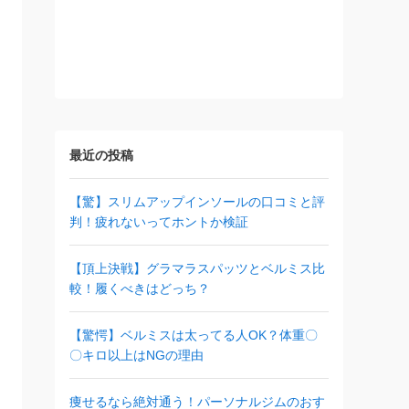
最近の投稿
【驚】スリムアップインソールの口コミと評
判！疲れないってホントか検証
【頂上決戦】グラマラスパッツとベルミス比
較！履くべきはどっち？
【驚愕】ベルミスは太ってる人OK？体重〇
〇キロ以上はNGの理由
痩せるなら絶対通う！パーソナルジムのおす