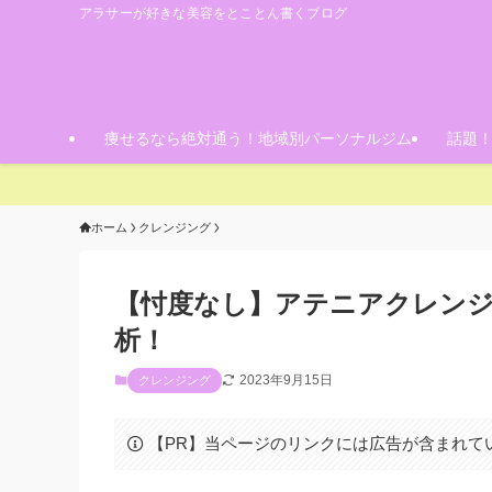
アラサーが好きな美容をとことん書くブログ
痩せるなら絶対通う！地域別パーソナルジム
話題
ホーム
クレンジング
【忖度なし】アテニアクレン
析！
2023年9月15日
クレンジング
【PR】当ページのリンクには広告が含まれて