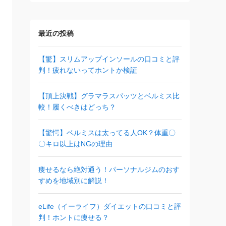
最近の投稿
【驚】スリムアップインソールの口コミと評
判！疲れないってホントか検証
【頂上決戦】グラマラスパッツとベルミス比
較！履くべきはどっち？
【驚愕】ベルミスは太ってる人OK？体重〇
〇キロ以上はNGの理由
痩せるなら絶対通う！パーソナルジムのおす
すめを地域別に解説！
eLife（イーライフ）ダイエットの口コミと評
判！ホントに痩せる？