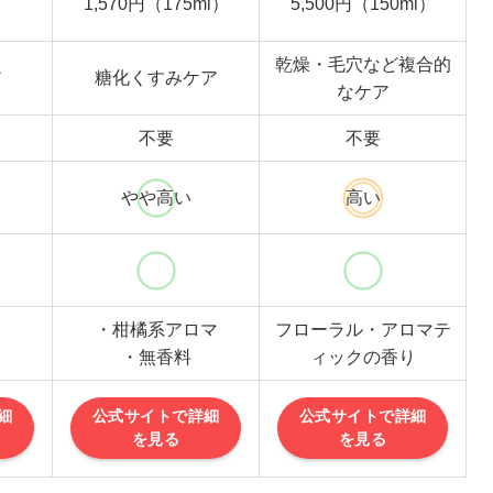
1,570円（175ml）
5,500円（150ml）
）
乾燥・毛穴など複合的
ア
糖化くすみケア
なケア
不要
不要
やや高い
高い
・柑橘系アロマ
フローラル・アロマテ
・無香料
ィックの香り
細
公式サイトで詳細
公式サイトで詳細
を見る
を見る