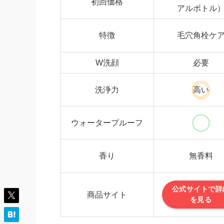
初回価格
アルボトル
特徴
毛穴角栓ケ
W洗顔
必要
洗浄力
高い
ウォータープルーフ
香り
無香料
公式サイトで詳
商品サイト
を見る