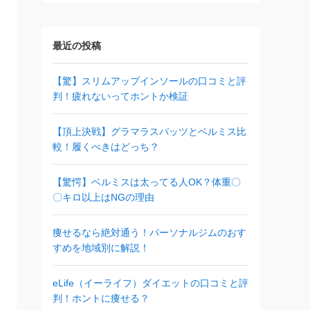
最近の投稿
【驚】スリムアップインソールの口コミと評
判！疲れないってホントか検証
【頂上決戦】グラマラスパッツとベルミス比
較！履くべきはどっち？
【驚愕】ベルミスは太ってる人OK？体重〇
〇キロ以上はNGの理由
痩せるなら絶対通う！パーソナルジムのおす
すめを地域別に解説！
eLife（イーライフ）ダイエットの口コミと評
判！ホントに痩せる？