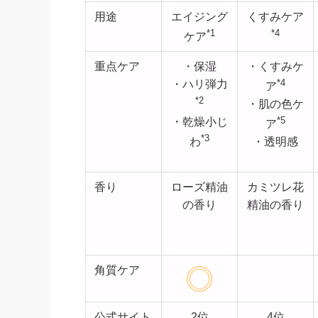
用途
エイジング
くすみケア
*1
*4
ケア
重点ケア
・保湿
・くすみケ
*4
・ハリ弾力
ア
*2
・肌の色ケ
*5
・乾燥小じ
ア
*3
わ
・透明感
香り
ローズ精油
カミツレ花
の香り
精油の香り
角質ケア
公式サイト
2位
4位