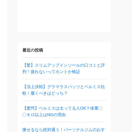
最近の投稿
【驚】スリムアップインソールの口コミと評
判！疲れないってホントか検証
【頂上決戦】グラマラスパッツとベルミス比
較！履くべきはどっち？
【驚愕】ベルミスは太ってる人OK？体重〇
〇キロ以上はNGの理由
痩せるなら絶対通う！パーソナルジムのおす