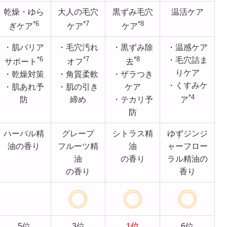
乾燥・ゆら
大人の毛穴
黒ずみ毛穴
温活ケア
*6
*7
*8
ぎケア
ケア
ケア
・肌バリア
・毛穴汚れ
・黒ずみ除
・温感ケア
*6
*7
*8
・毛穴詰ま
サポート
オフ
去
りケア
・乾燥対策
・角質柔軟
・ザラつき
・くすみケ
・肌あれ予
・肌の引き
ケア
*4
防
締め
・テカリ予
ア
防
ハーバル精
グレープ
シトラス精
ゆずジンジ
油の香り
フルーツ精
油
ャーフロー
油
の香り
ラル精油の
の香り
香り
5位
3位
1位
6位