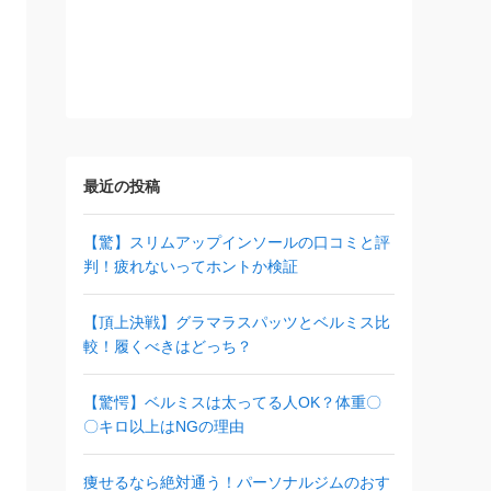
最近の投稿
【驚】スリムアップインソールの口コミと評
判！疲れないってホントか検証
【頂上決戦】グラマラスパッツとベルミス比
較！履くべきはどっち？
【驚愕】ベルミスは太ってる人OK？体重〇
〇キロ以上はNGの理由
痩せるなら絶対通う！パーソナルジムのおす