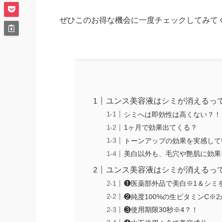
ぜひこのお得な機会に一度チェックしてみて
ユンス美容液はシミが消えるっ
シミへは即効性は高くない？！
1ヶ月で効果出てくる？
トーンアップの効果を実感して
美白以外も、毛穴や艶肌に効果
ユンス美容液はシミが消えるっ
❶医薬部外品で美白※1＆シミ
❷純度100%の生ビタミンC※
❸使用期限30秒※4？！