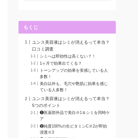
もくじ
ユンス美容液はシミが消えるって本当？
口コミ調査
シミへは即効性は高くない？！
1ヶ月で効果出てくる？
トーンアップの効果を実感している人
多数！
美白以外も、毛穴や艶肌に効果を感じ
ている人多数！
ユンス美容液はシミが消えるって本当？
5つのポイント
❶医薬部外品で美白※1＆シミを同時ケ
ア
❷純度100%の生ビタミンC※2が即効
浸透※3