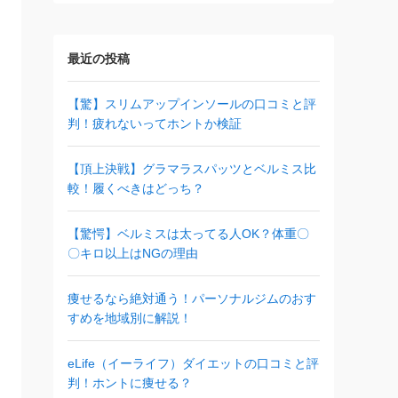
最近の投稿
【驚】スリムアップインソールの口コミと評
判！疲れないってホントか検証
【頂上決戦】グラマラスパッツとベルミス比
較！履くべきはどっち？
【驚愕】ベルミスは太ってる人OK？体重〇
〇キロ以上はNGの理由
痩せるなら絶対通う！パーソナルジムのおす
すめを地域別に解説！
eLife（イーライフ）ダイエットの口コミと評
判！ホントに痩せる？