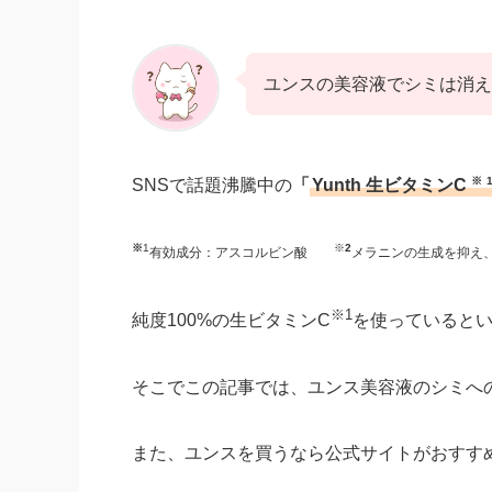
ユンスの美容液でシミは消え
※
SNSで話題沸騰中の
「
Yunth 生ビタミンC
※
1
※
2
有効成分：アスコルビン酸
メラニンの生成を抑え
※1
純度100%の生ビタミンC
を使っていると
そこでこの記事では、ユンス美容液のシミへ
また、ユンスを買うなら公式サイトがおすす